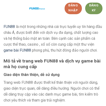
Skip
ĐĂNG
ĐĂNG
to
NHẬP
KÝ
content
FUN88
là một trong những nhà cái trực tuyến uy tín hàng đầu
châu Á, được biết đến với dịch vụ đa dạng, chất lượng cao
và hệ thống bảo mật an toàn. Bên cạnh các sản phẩm cá
cược thể thao, casino , xổ số còn cung cấp một thư viện
game bài FUN88
phong phú, thu hút đông đảo người chơi.
Mô tả về trang web FUN88 và dịch vụ game bài
mà họ cung cấp
Giao diện thân thiện, dễ sử dụng
Trang web FUN88 được thiết kế thân thiện với người dùng,
giao diện trực quan, dễ dàng điều hướng. Người chơi có thể
dễ dàng truy cập vào các danh mục game bài, tìm kiếm trò
chơi yêu thích và tham gia trải nghiệm.