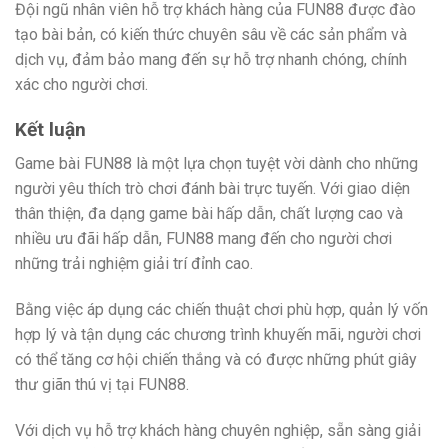
Đội ngũ nhân viên hỗ trợ khách hàng của FUN88 được đào
tạo bài bản, có kiến thức chuyên sâu về các sản phẩm và
dịch vụ, đảm bảo mang đến sự hỗ trợ nhanh chóng, chính
xác cho người chơi.
Kết luận
Game bài FUN88 là một lựa chọn tuyệt vời dành cho những
người yêu thích trò chơi đánh bài trực tuyến. Với giao diện
thân thiện, đa dạng game bài hấp dẫn, chất lượng cao và
nhiều ưu đãi hấp dẫn, FUN88 mang đến cho người chơi
những trải nghiệm giải trí đỉnh cao.
Bằng việc áp dụng các chiến thuật chơi phù hợp, quản lý vốn
hợp lý và tận dụng các chương trình khuyến mãi, người chơi
có thể tăng cơ hội chiến thắng và có được những phút giây
thư giãn thú vị tại FUN88.
Với dịch vụ hỗ trợ khách hàng chuyên nghiệp, sẵn sàng giải