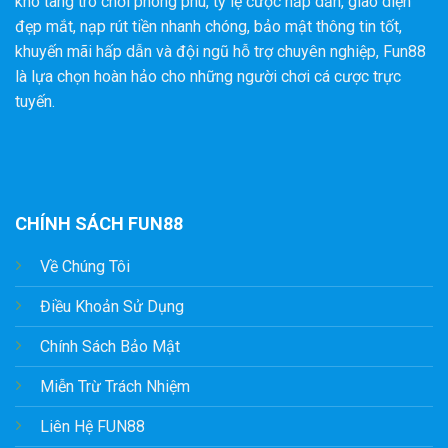
kho tàng trò chơi phong phú, tỷ lệ cược hấp dẫn, giao diện
đẹp mắt, nạp rút tiền nhanh chóng, bảo mật thông tin tốt,
khuyến mãi hấp dẫn và đội ngũ hỗ trợ chuyên nghiệp, Fun88
là lựa chọn hoàn hảo cho những người chơi cá cược trực
tuyến.
CHÍNH SÁCH FUN88
Về Chúng Tôi
Điều Khoản Sử Dụng
Chính Sách Bảo Mật
Miễn Trừ Trách Nhiệm
Liên Hệ FUN88