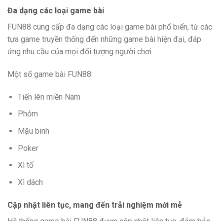
Đa dạng các loại game bài
FUN88 cung cấp đa dạng các loại game bài phổ biến, từ các
tựa game truyền thống đến những game bài hiện đại, đáp
ứng nhu cầu của mọi đối tượng người chơi.
Một số game bài FUN88:
Tiến lên miền Nam
Phỏm
Mậu binh
Poker
Xì tố
Xì dách
Cập nhật liên tục, mang đến trải nghiệm mới mẻ