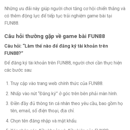
Những ưu đãi này giúp người chơi tăng cơ hội chiến thắng và
có thêm động lực để tiếp tục trải nghiệm game bài tại
FUN88.
Câu hỏi thường gặp về game bài FUN88
Câu hỏi: “Làm thế nào để đăng ký tài khoản trên
FUN88?”
Để đăng ký tài khoản trên FUN88, người chơi cần thực hiện
các bước sau:
Truy cập vào trang web chính thức của FUN88.
Nhấp vào nút “Đăng ký” ở góc trên bên phải màn hình.
Điền đầy đủ thông tin cá nhân theo yêu cầu, bao gồm họ
tên, email, số điện thoại, địa chỉ.
Chọn tên đăng nhập và mật khẩu.