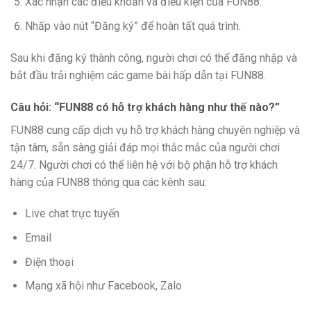
Xác nhận các điều khoản và điều kiện của FUN88.
Nhấp vào nút “Đăng ký” để hoàn tất quá trình.
Sau khi đăng ký thành công, người chơi có thể đăng nhập và
bắt đầu trải nghiệm các game bài hấp dẫn tại FUN88.
Câu hỏi: “FUN88 có hỗ trợ khách hàng như thế nào?”
FUN88 cung cấp dịch vụ hỗ trợ khách hàng chuyên nghiệp và
tận tâm, sẵn sàng giải đáp mọi thắc mắc của người chơi
24/7. Người chơi có thể liên hệ với bộ phận hỗ trợ khách
hàng của FUN88 thông qua các kênh sau:
Live chat trực tuyến
Email
Điện thoại
Mạng xã hội như Facebook, Zalo