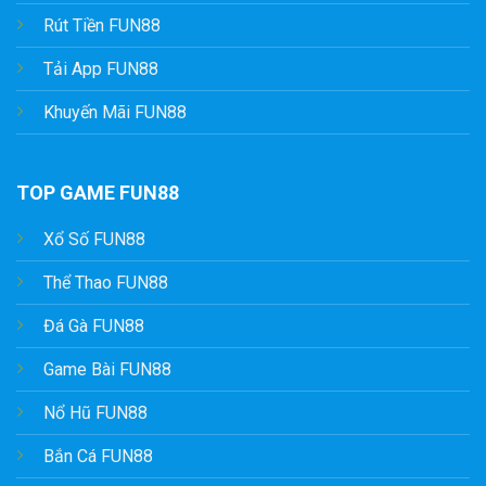
Rút Tiền FUN88
Tải App FUN88
Khuyến Mãi FUN88
TOP GAME FUN88
Xổ Số FUN88
Thể Thao FUN88
Đá Gà FUN88
Game Bài FUN88
Nổ Hũ FUN88
Bắn Cá FUN88