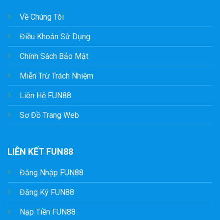
Về Chúng Tôi
Điều Khoản Sử Dụng
Chính Sách Bảo Mật
Miễn Trừ Trách Nhiệm
Liên Hệ FUN88
Sơ Đồ Trang Web
LIÊN KẾT FUN88
Đăng Nhập FUN88
Đăng Ký FUN88
Nạp Tiền FUN88