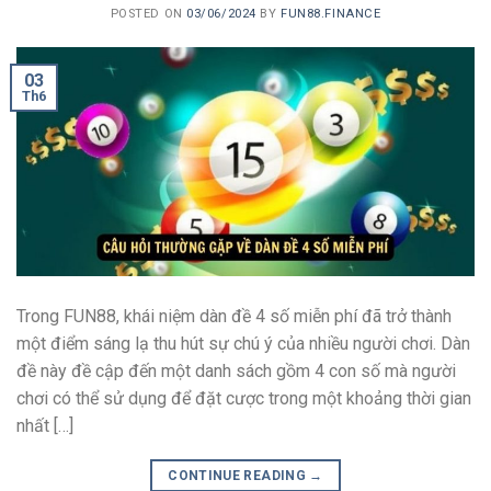
POSTED ON
03/06/2024
BY
FUN88.FINANCE
03
Th6
Trong FUN88, khái niệm dàn đề 4 số miễn phí đã trở thành
một điểm sáng lạ thu hút sự chú ý của nhiều người chơi. Dàn
đề này đề cập đến một danh sách gồm 4 con số mà người
chơi có thể sử dụng để đặt cược trong một khoảng thời gian
nhất […]
CONTINUE READING
→