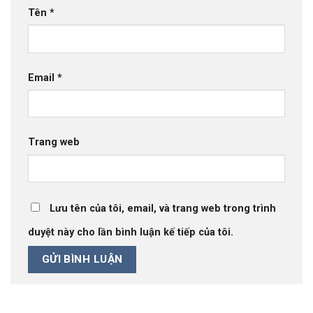
Tên
*
Email
*
Trang web
Lưu tên của tôi, email, và trang web trong trình
duyệt này cho lần bình luận kế tiếp của tôi.