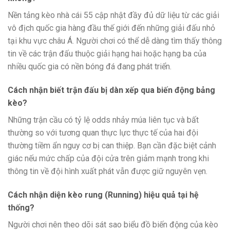
Nền tảng kèo nhà cái 55 cập nhật đầy đủ dữ liệu từ các giải
vô địch quốc gia hàng đầu thế giới đến những giải đấu nhỏ
tại khu vực châu Á. Người chơi có thể dễ dàng tìm thấy thông
tin về các trận đấu thuộc giải hạng hai hoặc hạng ba của
nhiều quốc gia có nền bóng đá đang phát triển.
Cách nhận biết trận đấu bị dàn xếp qua biến động bảng
kèo?
Những trận cầu có tỷ lệ odds nhảy múa liên tục và bất
thường so với tương quan thực lực thực tế của hai đội
thường tiềm ẩn nguy cơ bị can thiệp. Bạn cần đặc biệt cảnh
giác nếu mức chấp của đội cửa trên giảm mạnh trong khi
thông tin về đội hình xuất phát vẫn được giữ nguyên vẹn.
Cách nhận diện kèo rung (Running) hiệu quả tại hệ
thống?
Người chơi nên theo dõi sát sao biểu đồ biến động của kèo