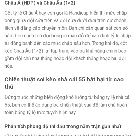
Châu Á (HDP) và Châu Âu (1×2)
Cột tỷ lệ Châu Á hay còn gọi là Handicap hiển thị mức chấp
bóng giữa đội cửa trên và đội cửa dưới dựa trên sự chênh
lệch về đẳng cấp chuyên môn. Bạn chỉ cần quan sát con số
nằm bên cạnh tên đội bóng in màu đỏ để xác định tỷ lệ chấp
từ đồng banh đến các mức chấp sâu hơn. Trong khi đó, cột
kèo Châu Âu (1×2) lại tập trung vào ba khả năng chính bao
gồm đội chủ nhà thắng hoặc đội khách thắng hoặc hai đội
hòa.
Chiến thuật soi kèo nhà cái 55 bất bại từ cao
thủ
Đứng trước những biến động khó lường từ bảng tỷ lệ nhà cái
55, bạn có thể áp dụng ba chiến thuật sau để làm chủ hoàn
toàn bảng tỷ lệ trực tuyến hiện nay.
Phân tích phong độ thi đấu trong năm trận gần nhất