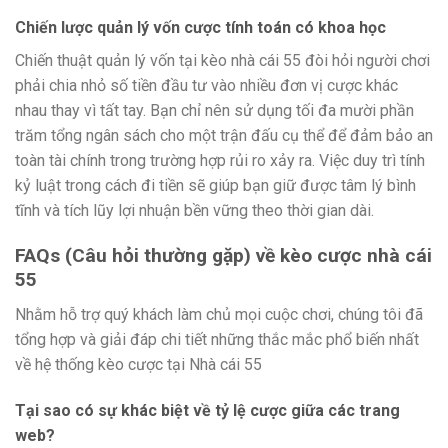
Chiến lược quản lý vốn cược tính toán có khoa học
Chiến thuật quản lý vốn tại kèo nhà cái 55 đòi hỏi người chơi
phải chia nhỏ số tiền đầu tư vào nhiều đơn vị cược khác
nhau thay vì tất tay. Bạn chỉ nên sử dụng tối đa mười phần
trăm tổng ngân sách cho một trận đấu cụ thể để đảm bảo an
toàn tài chính trong trường hợp rủi ro xảy ra. Việc duy trì tính
kỷ luật trong cách đi tiền sẽ giúp bạn giữ được tâm lý bình
tĩnh và tích lũy lợi nhuận bền vững theo thời gian dài.
FAQs (Câu hỏi thường gặp) về kèo cược nhà cái
55
Nhằm hỗ trợ quý khách làm chủ mọi cuộc chơi, chúng tôi đã
tổng hợp và giải đáp chi tiết những thắc mắc phổ biến nhất
về hệ thống kèo cược tại Nhà cái 55
Tại sao có sự khác biệt về tỷ lệ cược giữa các trang
web?